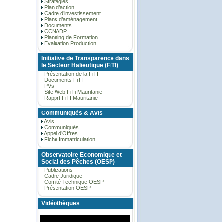
Stratégies
Plan d’action
Cadre d’investissement
Plans d’aménagement
Documents
CCNADP
Planning de Formation
Evaluation Production
Initiative de Transparence dans
le Secteur Halieutique (FiTI)
Présentation de la FiTI
Documents FiTI
PVs
Site Web FiTi Mauritanie
Rapprt FiTI Mauritanie
Communiqués & Avis
Avis
Communiqués
Appel d’Offres
Fiche Immatriculation
Observatoire Economique et
Social des Pêches (OESP)
Publications
Cadre Juridique
Comité Technique OESP
Présentation OESP
Vidéothèques