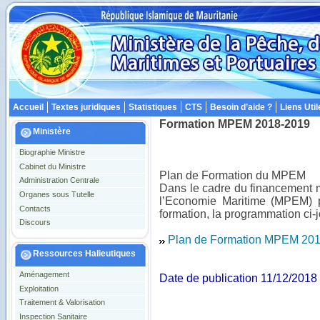
Accueil
Textes juridiques
Statistiques
CTS
Besoin d’aide ?
Liens Util
Formation MPEM 2018-2019
Ministère
Biographie Ministre
Cabinet du Ministre
Plan de Formation du MPEM
Administration Centrale
Dans le cadre du financement m
Organes sous Tutelle
l’Economie Maritime (MPEM) 
Contacts
formation, la programmation ci-j
Discours
Plan de Formation MPEM 20
Ressources Halieutiques
Aménagement
Date de publication 11/12/2018
Exploitation
Traitement & Valorisation
Inspection Sanitaire